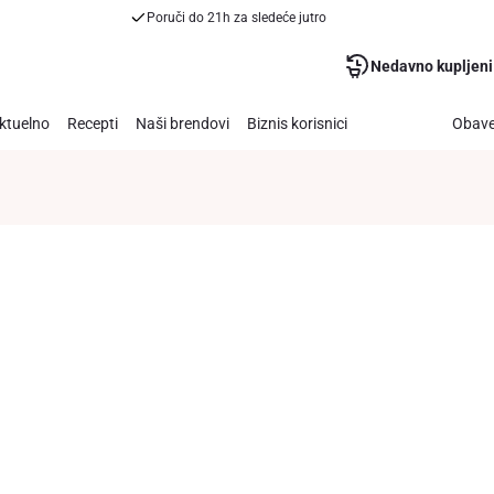
Poruči do 21h za sledeće jutro
Nedavno kupljeni
ktuelno
Recepti
Naši brendovi
Biznis korisnici
Obave