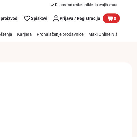
Donosimo teške artikle do tvojih vrata
 proizvodi
Spiskovi
Prijava / Registracija
0
štenja
Karijera
Pronalaženje prodavnice
Maxi Online Niš