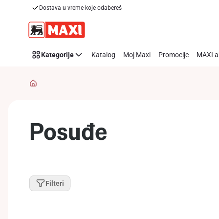
Dostava u vreme koje odabereš
Preskoči link
Kategorije
Katalog
Moj Maxi
Promocije
MAXI a
Posuđe
Filteri