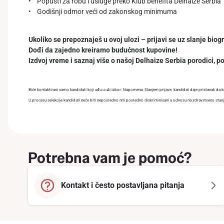
• Popusti za robu i usluge preko Klub benefita Delhaize Serbia
• Godišnji odmor veći od zakonskog minimuma
Ukoliko se prepoznaješ u ovoj ulozi – prijavi se uz slanje biog
Dođi da zajedno kreiramo budućnost kupovine!
Izdvoj vreme i saznaj više o našoj Delhaize Serbia porodici, p
Biće kontaktirani samo kandidati koji uđu u uži izbor. Napomena: Slanjem prijave, kandidat daje pristanak da 
U procesu selekcije kandidati neće biti neposredno niti posredno diskriminisani u odnosu na zdravstveno stanje,
Potrebna vam je pomoć?
Kontakt i često postavljana pitanja