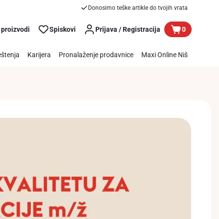
Donosimo teške artikle do tvojih vrata
 proizvodi
Spiskovi
Prijava / Registracija
0
štenja
Karijera
Pronalaženje prodavnice
Maxi Online Niš