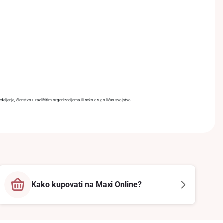
eljenje, članstvo u različitim organizacijama ili neko drugo lično svojstvo.
Kako kupovati na Maxi Online?