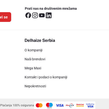
Prati nas na društvenim mrežama
vi se
Delhaize Serbia
O kompaniji
Naši brendovi
Mega Maxi
Kontakt i podaci o kompaniji
Nepokretnosti
Plaćanja 100% osigurana