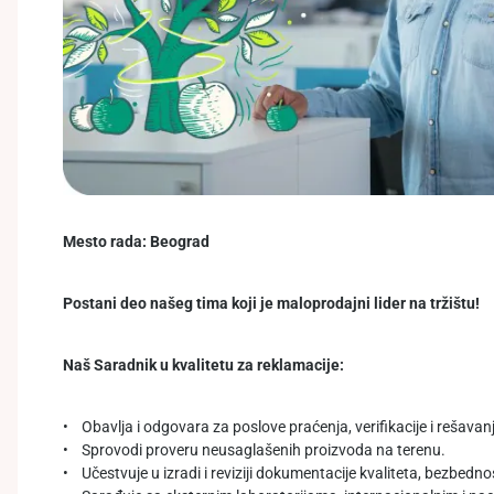
Mesto rada: Beograd
Postani deo našeg tima koji je maloprodajni lider na tržištu!
Naš Saradnik u kvalitetu za reklamacije:
• Obavlja i odgovara za poslove praćenja, verifikacije i rešavan
• Sprovodi proveru neusaglašenih proizvoda na terenu.
• Učestvuje u izradi i reviziji dokumentacije kvaliteta, bezbednos