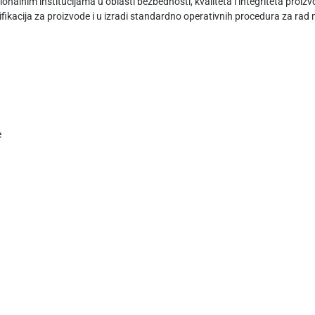
nalnim institucijama u oblasti bezbednosti, kvaliteta i integriteta proizv
fikacija za proizvode i u izradi standardno operativnih procedura za rad 
e