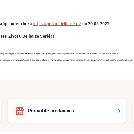
rafije putem linka
https://posao.delhaize.rs/
do 20.05.2022.
oseti Život u Delhaize Serbia!
kompanija njegove lične podatke obrađuje u postupku selekcije u skladu sa Zakonom o zaštiti podataka o ličnosti.
 odnosno invalidnost, pol, boju kože, starost, nacionalnu pripadnost, veroispovest, bračni status, seksualno ili političko opred
Pronađite prodavnicu