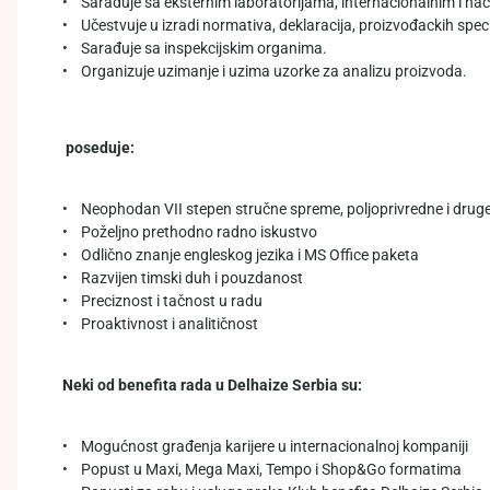
• Sarađuje sa eksternim laboratorijama, internacionalnim i nacio
• Učestvuje u izradi normativa, deklaracija, proizvođackih speci
• Sarađuje sa inspekcijskim organima.
• Organizuje uzimanje i uzima uzorke za analizu proizvoda.
poseduje:
• Neophodan VII stepen stručne spreme, poljoprivredne i drug
• Poželjno prethodno radno iskustvo
• Odlično znanje engleskog jezika i MS Office paketa
• Razvijen timski duh i pouzdanost
• Preciznost i tačnost u radu
• Proaktivnost i analitičnost
Neki od benefita rada u Delhaize Serbia su:
• Mogućnost građenja karijere u internacionalnoj kompaniji
• Popust u Maxi, Mega Maxi, Tempo i Shop&Go formatima