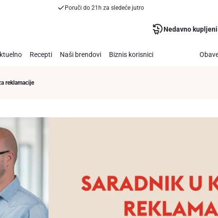
Poruči do 21h za sledeće jutro
Nedavno kupljeni
ktuelno
Recepti
Naši brendovi
Biznis korisnici
Obave
za reklamacije