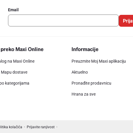
Email
Prija
 preko Maxi Online
Informacije
alog na Maxi Online
Preuzmite Moj Maxi aplikaciju
e Mapu dostave
Aktuelno
 po kategorijama
Pronađite prodavnicu
Hrana za sve
litika kolačića
Prijavite ranjivost