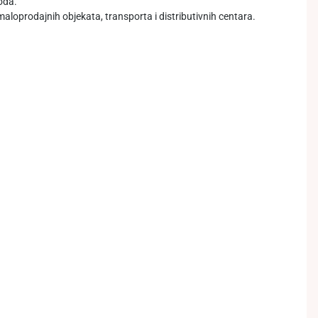
oda.
maloprodajnih objekata, transporta i distributivnih centara.