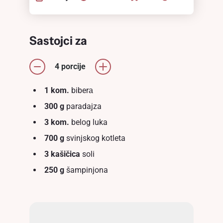
Sastojci za
4 porcije
1 kom.
biberа
300 g
paradajza
3 kom.
belоg luka
700 g
svinjskog kotleta
3 kašičica
soli
250 g
šampinjona