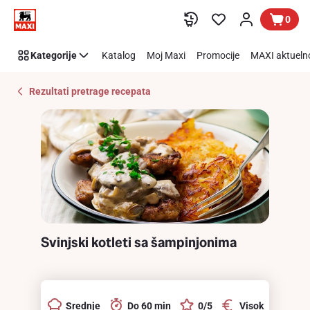
Recipe
Preskoči link
0
Details
Page
Kategorije
Katalog
Moj Maxi
Promocije
MAXI aktueln
Rezultati pretrage recepata
Svinjski kotleti sa šampinjonima
Srednje
Do 60 min
0/5
Visok