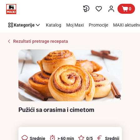
Recipe
Preskoči link
0
Details
Page
Kategorije
Katalog
Moj Maxi
Promocije
MAXI aktueln
Rezultati pretrage recepata
Pužići sa orasima i cimetom
Srednje
> 60 min
0/5
Srednji