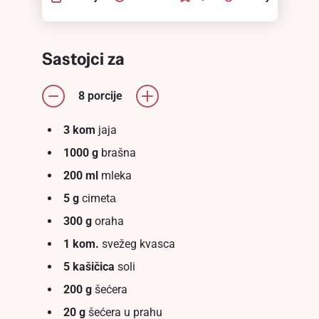
Sastojci za
8 porcije
3 kom
jaja
1000 g
brašna
200 ml
mleka
5 g
cimetа
300 g
oraha
1 kom.
svežeg kvasca
5 kašičica
soli
200 g
šećera
20 g
šećera u prahu