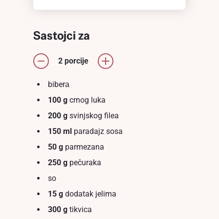
Sastojci za
2 porcije
biberа
100 g
crnog luka
200 g
svinjskog filea
150 ml
paradajz sosa
50 g
parmezana
250 g
pečuraka
so
15 g
dodatak jelima
300 g
tikvica