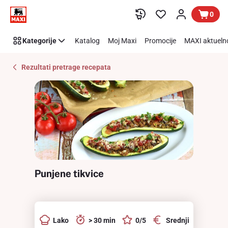
Recipe
Preskoči link
0
Details
Page
Kategorije
Katalog
Moj Maxi
Promocije
MAXI aktueln
Rezultati pretrage recepata
Punjene tikvice
Lako
> 30 min
0/5
Srednji