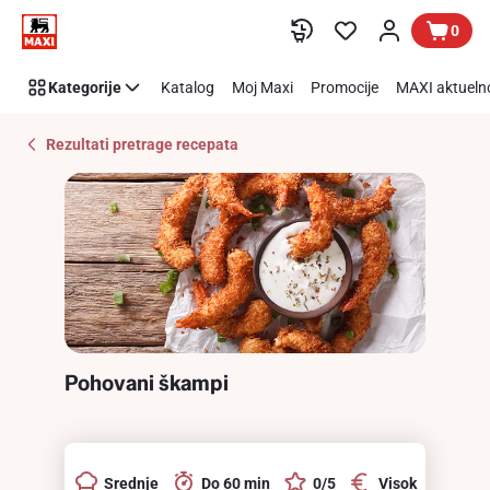
Recipe
Preskoči link
0
Details
Page
Kategorije
Katalog
Moj Maxi
Promocije
MAXI aktueln
Rezultati pretrage recepata
Pohovani škampi
Srednje
Do 60 min
0/5
Visok