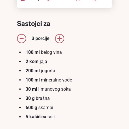
Sastojci za
3 porcije
100 ml
belog vina
2 kom
jaja
200 ml
jogurta
100 ml
mineralne vode
30 ml
limunovog soka
30 g
brašna
600 g
škampi
5 kašičica
soli