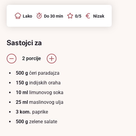
Lako
Do 30 min
0/5
Nizak
Sastojci za
2 porcije
500 g
čeri paradajza
150 g
indiјskih oraha
10 ml
limunovog soka
25 ml
maslinovog ulja
3 kom.
paprike
500 g
zelene salate