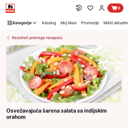
Recipe
Preskoči link
0
Details
Page
Kategorije
Katalog
Moj Maxi
Promocije
MAXI aktueln
Rezultati pretrage recepata
Osvežavajuća šarena salata sa indijskim
orahom