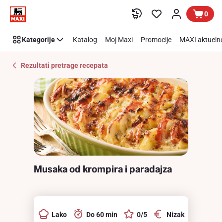
Recipe
Preskoči link
0
Details
Page
Kategorije
Katalog
Moj Maxi
Promocije
MAXI aktueln
Rezultati pretrage recepata
Musaka od krompira i paradajza
Lako
Do 60 min
0/5
Nizak