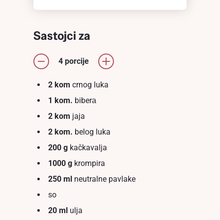
Sastojci za
4 porcije
2 kom
crnog luka
1 kom.
biberа
2 kom
jaja
2 kom.
belоg luka
200 g
kačkavalja
1000 g
krompira
250 ml
neutralne pavlake
so
20 ml
ulja