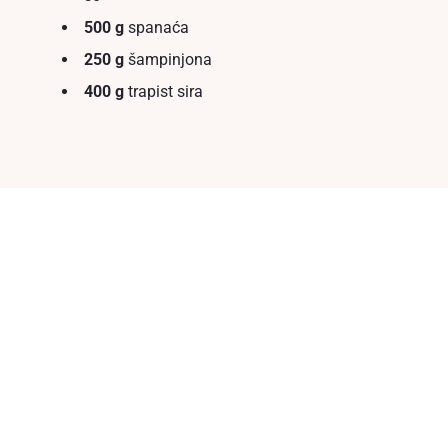
500 g
spanaća
250 g
šampinjona
400 g
trapist sira