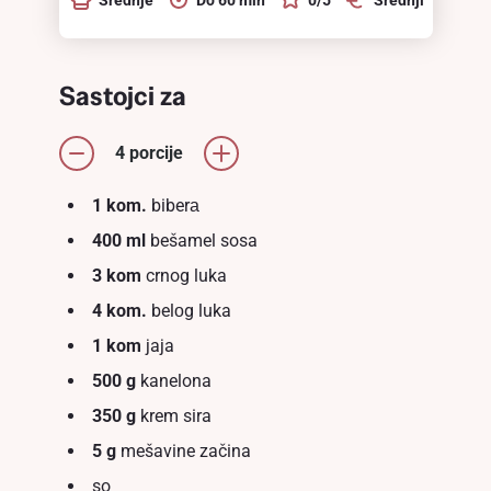
Sastojci za
4 porcije
1 kom.
biberа
400 ml
bešamel sosa
3 kom
crnog luka
4 kom.
belоg luka
1 kom
jaja
500 g
kanelona
350 g
krem sira
5 g
mešavine začina
so