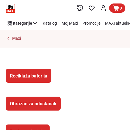
Ostala
Preskoči link
0
dokumenta
Kategorije
Katalog
Moj Maxi
Promocije
MAXI aktueln
Maxi
Reciklaža baterija
Obrazac za odustanak