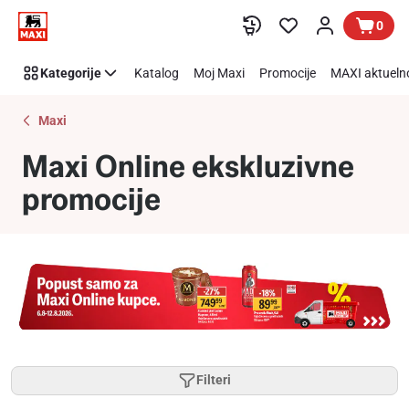
Maxi
Preskoči link
0
Online
ekskluzivne
Kategorije
Katalog
Moj Maxi
Promocije
MAXI aktueln
promocije
Maxi
Maxi Online ekskluzivne
promocije
Filteri