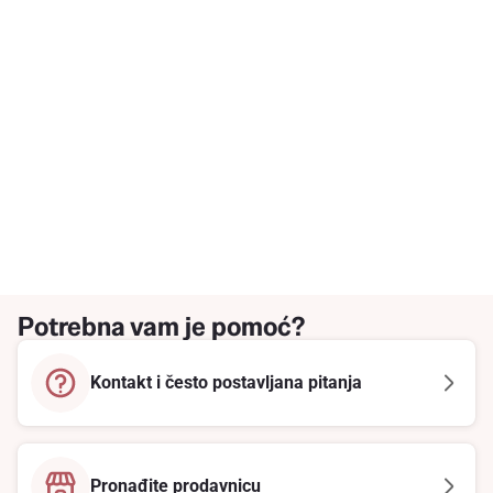
Potrebna vam je pomoć?
Kontakt i često postavljana pitanja
Pronađite prodavnicu