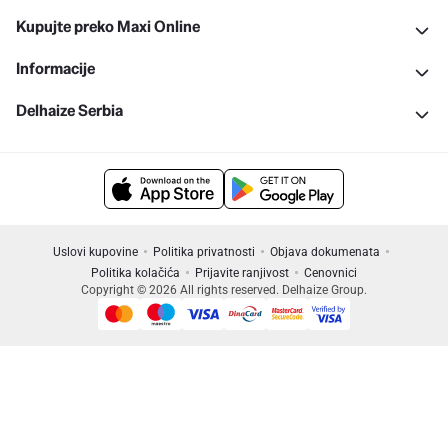
Kupujte preko Maxi Online
Informacije
Delhaize Serbia
Uslovi kupovine
Politika privatnosti
Objava dokumenata
Politika kolačića
Prijavite ranjivost
Cenovnici
Copyright © 2026 All rights reserved. Delhaize Group.