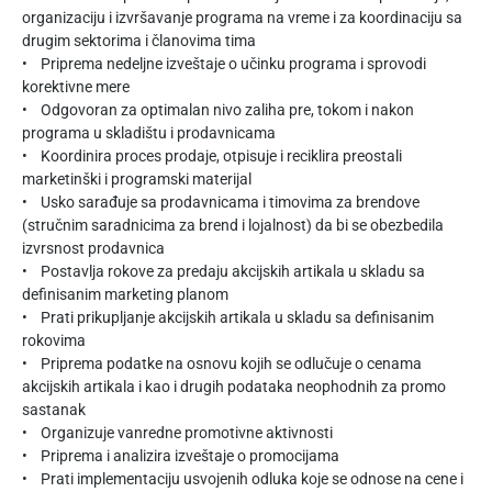
organizaciju i izvršavanje programa na vreme i za koordinaciju sa
drugim sektorima i članovima tima
• Priprema nedeljne izveštaje o učinku programa i sprovodi
korektivne mere
• Odgovoran za optimalan nivo zaliha pre, tokom i nakon
programa u skladištu i prodavnicama
• Koordinira proces prodaje, otpisuje i reciklira preostali
marketinški i programski materijal
• Usko sarađuje sa prodavnicama i timovima za brendove
(stručnim saradnicima za brend i lojalnost) da bi se obezbedila
izvrsnost prodavnica
• Postavlja rokove za predaju akcijskih artikala u skladu sa
definisanim marketing planom
• Prati prikupljanje akcijskih artikala u skladu sa definisanim
rokovima
• Priprema podatke na osnovu kojih se odlučuje o cenama
akcijskih artikala i kao i drugih podataka neophodnih za promo
sastanak
• Organizuje vanredne promotivne aktivnosti
• Priprema i analizira izveštaje o promocijama
• Prati implementaciju usvojenih odluka koje se odnose na cene i