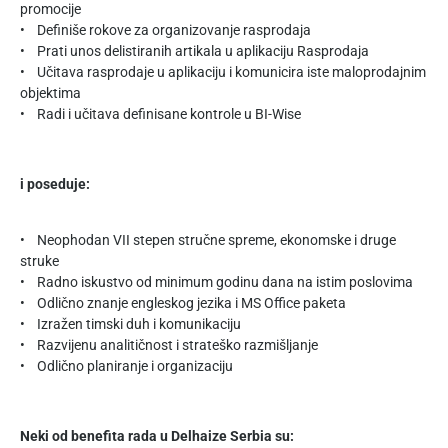
promocije
• Definiše rokove za organizovanje rasprodaja
• Prati unos delistiranih artikala u aplikaciju Rasprodaja
• Učitava rasprodaje u aplikaciju i komunicira iste maloprodajnim
objektima
• Radi i učitava definisane kontrole u BI-Wise
i poseduje:
• Neophodan VII stepen stručne spreme, ekonomske i druge
struke
• Radno iskustvo od minimum godinu dana na istim poslovima
• Odlično znanje engleskog jezika i MS Office paketa
• Izražen timski duh i komunikaciju
• Razvijenu analitičnost i strateško razmišljanje
• Odlično planiranje i organizaciju
Neki od benefita rada u Delhaize Serbia su: