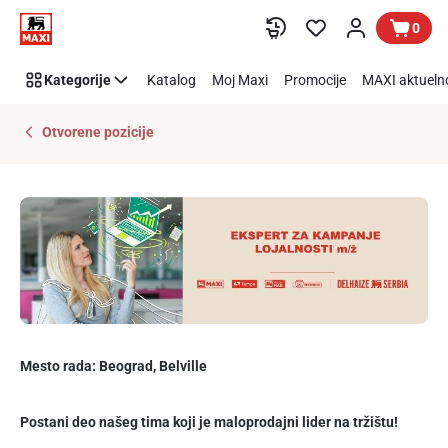
Ekspert
Preskoči link
0
za
kampanje
Kategorije
Katalog
Moj Maxi
Promocije
MAXI aktueln
lojalnosti
Otvorene pozicije
Mesto rada: Beograd, Belville
Postani deo našeg tima koji je maloprodajni lider na tržištu!