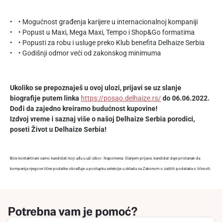
• • Mogućnost građenja karijere u internacionalnoj kompaniji
• • Popust u Maxi, Mega Maxi, Tempo i Shop&Go formatima
• • Popusti za robu i usluge preko Klub benefita Delhaize Serbia
• • Godišnji odmor veći od zakonskog minimuma
Ukoliko se prepoznaješ u ovoj ulozi, prijavi se uz slanje
biografije putem linka
https://posao.delhaize.rs/
do 06.06.2022.
Dođi da zajedno kreiramo budućnost kupovine!
Izdvoj vreme i saznaj više o našoj Delhaize Serbia porodici,
poseti Život u Delhaize Serbia!
Biće kontaktirani samo kandidati koji uđu u uži izbor. Napomena: Slanjem prijave, kandidat daje pristanak da
kompanija njegove lične podatke obrađuje u postupku selekcije u skladu sa Zakonom o zaštiti podataka o ličnosti.
Potrebna vam je pomoć?