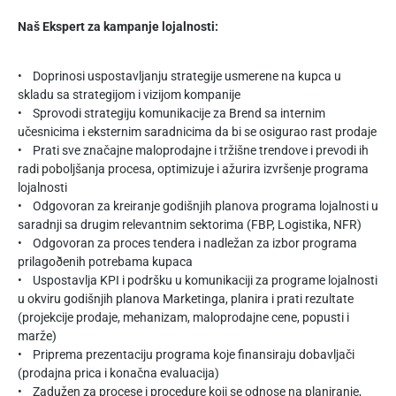
Naš Ekspert za kampanje lojalnosti:
• Doprinosi uspostavljanju strategije usmerene na kupca u
skladu sa strategijom i vizijom kompanije
• Sprovodi strategiju komunikacije za Brend sa internim
učesnicima i eksternim saradnicima da bi se osigurao rast prodaje
• Prati sve značajne maloprodajne i tržišne trendove i prevodi ih
radi poboljšanja procesa, optimizuje i ažurira izvršenje programa
lojalnosti
• Odgovoran za kreiranje godišnjih planova programa lojalnosti u
saradnji sa drugim relevantnim sektorima (FBP, Logistika, NFR)
• Odgovoran za proces tendera i nadležan za izbor programa
prilagoðenih potrebama kupaca
• Uspostavlja KPI i podršku u komunikaciji za programe lojalnosti
u okviru godišnjih planova Marketinga, planira i prati rezultate
(projekcije prodaje, mehanizam, maloprodajne cene, popusti i
marže)
• Priprema prezentaciju programa koje finansiraju dobavljači
(prodajna prica i konačna evaluacija)
• Zadužen za procese i procedure koji se odnose na planiranje,