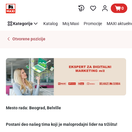
Ekspert
Preskoči link
0
za
digitalni
Kategorije
Katalog
Moj Maxi
Promocije
MAXI aktueln
marketing
Otvorene pozicije
Mesto rada: Beograd, Belville
Postani deo našeg tima koji je maloprodajni lider na tržištu!