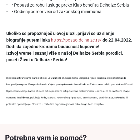
• • Popusti za robu i usluge preko Klub benefita Delhaize Serbia
• • Godišnji odmor veći od zakonskog minimuma
Ukoliko se prepoznaješ u ovoj ulozi, prijavi se uz slanje
biografije putem linka
https://posao.delhaize.rs/
do 22.04.2022.
Dođi da zajedno kreiramo budućnost kupovine!
Izdvoj vreme i saznaj više o našoj Delhaize Serbia porodici,
poseti Život u Delhaize Serbia!
Biće kontaktirani samo kandidati koji uđu u uži izbor. Napomena: Slanjem prijave, kandidat daje pristanak da
kompanija njegove lične podatke obrađuje u postupku selekcije u skladu sa Zakonom o zaštiti podataka o ličnosti.
U procesu selekcije kandidati neće biti neposredno niti posredno diskriminisani u odnosu na zdravstveno stanje,
odnosno invalidnost, pol, boju kože, starost, nacionalnu pripadnost, veroispovest, bračni status, seksualno ili
političko opredeljenje, članstvo u različitim organizacijama ili neko drugo lično svojstvo.
Potrebna vam je pomoć?