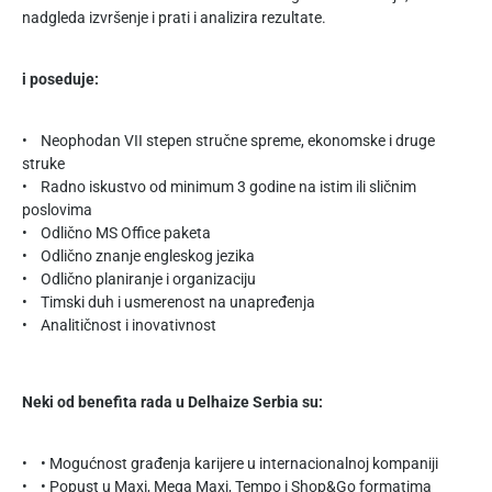
nadgleda izvršenje i prati i analizira rezultate.
i poseduje:
• Neophodan VII stepen stručne spreme, ekonomske i druge
struke
• Radno iskustvo od minimum 3 godine na istim ili sličnim
poslovima
• Odlično MS Office paketa
• Odlično znanje engleskog jezika
• Odlično planiranje i organizaciju
• Timski duh i usmerenost na unapređenja
• Analitičnost i inovativnost
Neki od benefita rada u Delhaize Serbia su:
• • Mogućnost građenja karijere u internacionalnoj kompaniji
• • Popust u Maxi, Mega Maxi, Tempo i Shop&Go formatima