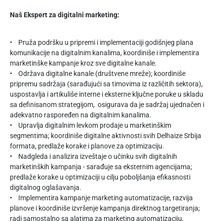
Naš Ekspert za digitalni marketing:
• Pruža podršku u pripremi i implementaciji godišnjeg plana
komunikacije na digitalnim kanalima, koordiniše i implementira
marketinške kampanje kroz sve digitalne kanale.
• Održava digitalne kanale (društvene mreže); koordiniše
pripremu sadržaja (sarađujući sa timovima iz različitih sektora),
uspostavlja i artikuliše interne i eksterne ključne poruke u skladu
sa definisanom strategijom, osigurava da je sadržaj ujednačen i
adekvatno raspoređen na digitalnim kanalima.
• Upravlja digitalnim levkom prodaje u marketinškim
segmentima; koordiniše digitalne aktivnosti svih Delhaize Srbija
formata, predlaže korake i planove za optimizaciju.
• Nadgleda i analizira izveštaje o učinku svih digitalnih
marketinških kampanja - sarađuje sa eksternim agencijama;
predlaže korake u optimizaciji u cilju poboljšanja efikasnosti
digitalnog oglašavanja.
• Implementira kampanje marketing automatizacije, razvija
planove i koordiniše izvršenje kampanja direktnog targetiranja;
radi samostalno sa alatima za marketing automatizaciju,