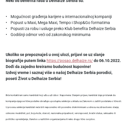
Neki od benefita rada u Delhaize Serbia su:
• Mogućnost građenja karijere u internacionalnoj kompaniji
• Popust u Maxi, Mega Maxi, Tempo i Shop&Go formatima
• Popusti za robu i usluge preko Klub benefita Delhaize Serbia
• Godišnji odmor veći od zakonskog minimuma
Ukoliko se prepoznaješ u ovoj ulozi, prijavi se uz slanje
biografije putem linka
https://posao.delhaize.rs/
do 06.10.2022.
Dođi da zajedno kreiramo budućnost kupovine!
Izdvoj vreme i saznaj više o našoj Delhaize Serbia porodici,
poseti Život u Delhaize Serbia!
Biće kontaktirani samo kandidati koji uđu u uži izbor. Napomena: Slanjem prijave, kandidat daje pristanak da
kompanija njegove lične podatke obrađuje u postupku selekcije u skladu sa Zakonom o zaštiti podataka o ličnosti.
U procesu selekcije kandidati neće biti neposredno niti posredno diskriminisani u odnosu na zdravstveno stanje,
odnosno invaliditet, pol, boju kože, starost, nacionalnu pripadnost, veroispovest, bračni status, seksualno ili
političko opredeljenje, članstvo u različitim organizacijama ili neko drugo lično svojstvo.