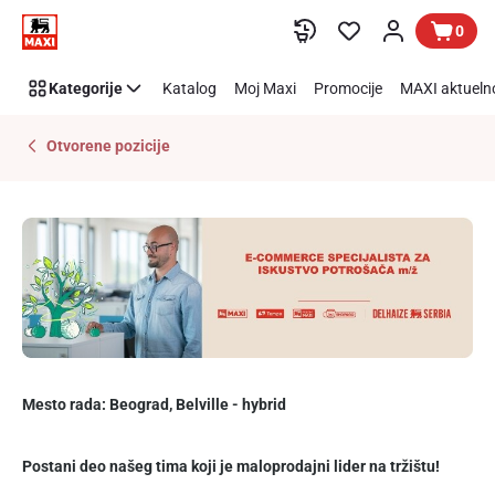
E-
Preskoči link
0
commerce
specijalista
Kategorije
Katalog
Moj Maxi
Promocije
MAXI aktueln
za
iskustvo
potrošača
Otvorene pozicije
Mesto rada: Beograd, Belville - hybrid
Postani deo našeg tima koji je maloprodajni lider na tržištu!