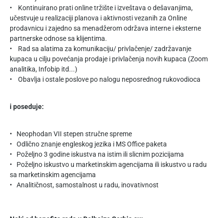
• Kontinuirano prati online tržište i izveštava o dešavanjima,
učestvuje u realizaciji planova i aktivnosti vezanih za Online
prodavnicu i zajedno sa menadžerom održava interne i eksterne
partnerske odnose sa klijentima.
• Rad sa alatima za komunikaciju/ privlačenje/ zadržavanje
kupaca u cilju povećanja prodaje i privlačenja novih kupaca (Zoom
analitika, Infobip itd...)
• Obavlja i ostale poslove po nalogu neposrednog rukovodioca
i poseduje:
• Neophodan VII stepen stručne spreme
• Odlično znanje engleskog jezika i MS Office paketa
• Poželjno 3 godine iskustva na istim ili slicnim pozicijama
• Poželjno iskustvo u marketinskim agencijama ili iskustvo u radu
sa marketinskim agencijama
• Analitičnost, samostalnost u radu, inovativnost