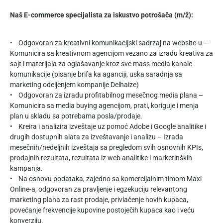
Naš E-commerce specijalista za iskustvo potrošača (m/ž):
• Odgovoran za kreativni komunikacijski sadrzaj na website-u –
Komunicira sa kreativnom agencijom vezano za izradu kreativa za
sajt i materijala za oglašavanje kroz sve mass media kanale
komunikacije (pisanje brifa ka aganciji, uska saradnja sa
marketing odeljenjem kompanije Delhaize)
• Odgovoran za izradu profitabilnog mesečnog media plana –
Komunicira sa media buying agencijom, prati, koriguje i menja
plan u skladu sa potrebama posla/prodaje.
• Kreira i analizira izveštaje uz pomoć Adobe i Google analitike i
drugih dostupnih alata za izveštavanje i analizu – Izrada
mesečnih/nedeljnih izveštaja sa pregledom svih osnovnih KPIs,
prodajnih rezultata, rezultata iz web analitike i marketinških
kampanja.
• Na osnovu podataka, zajedno sa komercijalnim timom Maxi
Online-a, odgovoran za pravljenje i egzekuciju relevantong
marketing plana za rast prodaje, privlačenje novih kupaca,
povećanje frekvencije kupovine postoječih kupaca kao i veću
konverziju.