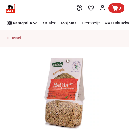
Preskoči link
0
Kategorije
Katalog
Moj Maxi
Promocije
MAXI aktueln
Maxi