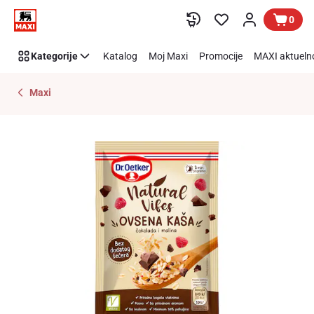
Preskoči link
0
Kategorije
Katalog
Moj Maxi
Promocije
MAXI aktueln
Maxi