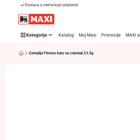
Dostava u vreme koje odabereš
Preskoči link
Kategorije
Katalog
Moj Maxi
Promocije
MAXI a
Cerealija Fitness bars sa cokolad.23.5g