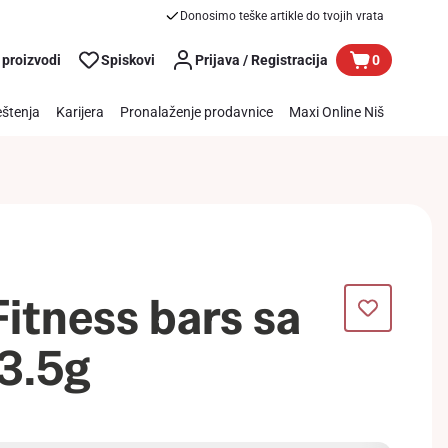
Donosimo teške artikle do tvojih vrata
 proizvodi
Spiskovi
Prijava / Registracija
0
štenja
Karijera
Pronalaženje prodavnice
Maxi Online Niš
Fitness bars sa
3.5g