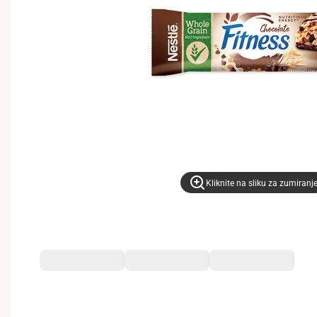
Kliknite na sliku za zumiranj