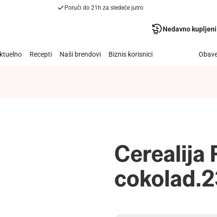
Poruči do 21h za sledeće jutro
Nedavno kupljeni
ktuelno
Recepti
Naši brendovi
Biznis korisnici
Obave
Cerealija 
cokolad.2