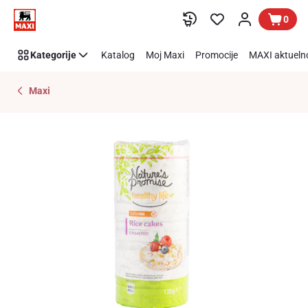
Preskoči link
0
Kategorije
Katalog
Moj Maxi
Promocije
MAXI aktueln
Maxi