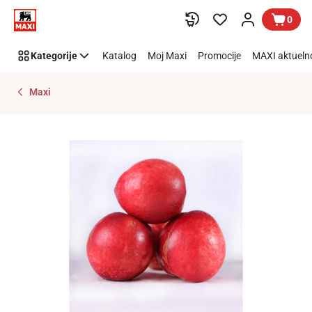
Preskoči link
0
Kategorije
Katalog
Moj Maxi
Promocije
MAXI aktueln
Maxi