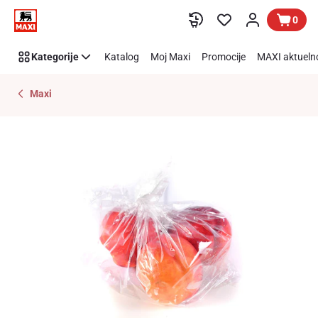
Preskoči link
0
Kategorije
Katalog
Moj Maxi
Promocije
MAXI aktueln
Maxi