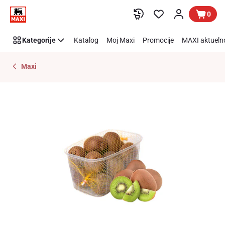
Preskoči link
0
Kategorije
Katalog
Moj Maxi
Promocije
MAXI aktueln
Maxi