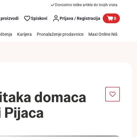
Donosimo teške artikle do tvojih vrata
 proizvodi
Spiskovi
Prijava / Registracija
0
štenja
Karijera
Pronalaženje prodavnice
Maxi Online Niš
itaka domaca
 Pijaca