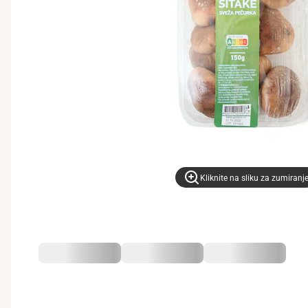
Kliknite na sliku za zumiranj