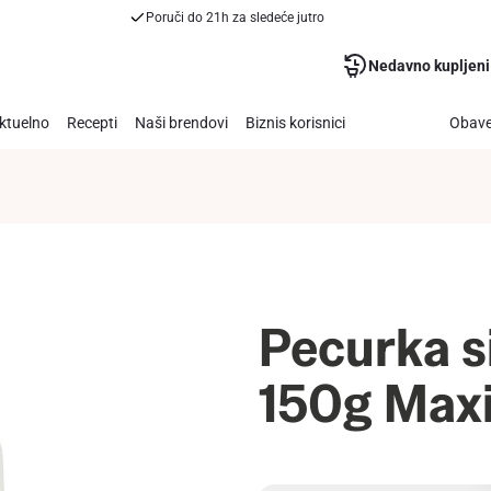
Poruči do 21h za sledeće jutro
Nedavno kupljeni
ktuelno
Recepti
Naši brendovi
Biznis korisnici
Obave
Pecurka s
150g Maxi