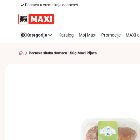
Dostava u vreme koje odabereš
Preskoči link
Kategorije
Katalog
Moj Maxi
Promocije
MAXI a
Pecurka sitaka domaca 150g Maxi Pijaca