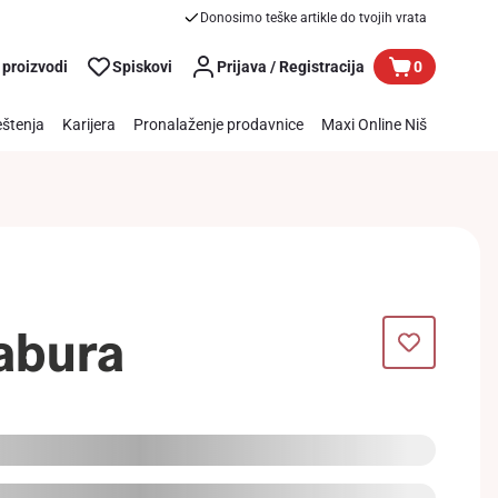
Donosimo teške artikle do tvojih vrata
 proizvodi
Spiskovi
Prijava / Registracija
0
štenja
Karijera
Pronalaženje prodavnice
Maxi Online Niš
abura