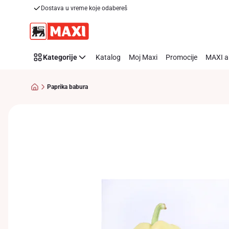
Dostava u vreme koje odabereš
Preskoči link
Kategorije
Katalog
Moj Maxi
Promocije
MAXI a
Paprika babura