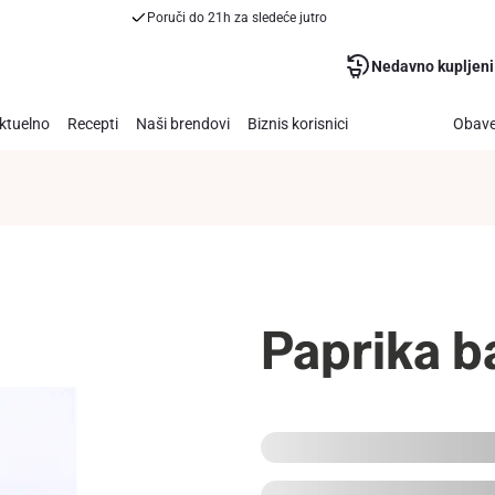
Poruči do 21h za sledeće jutro
Nedavno kupljeni
ktuelno
Recepti
Naši brendovi
Biznis korisnici
Obave
Paprika b