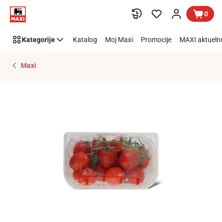
Preskoči link
0
Kategorije
Katalog
Moj Maxi
Promocije
MAXI aktueln
Maxi