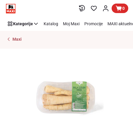
Preskoči link
0
Kategorije
Katalog
Moj Maxi
Promocije
MAXI aktueln
Maxi