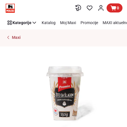
Preskoči link
0
Kategorije
Katalog
Moj Maxi
Promocije
MAXI aktueln
Maxi