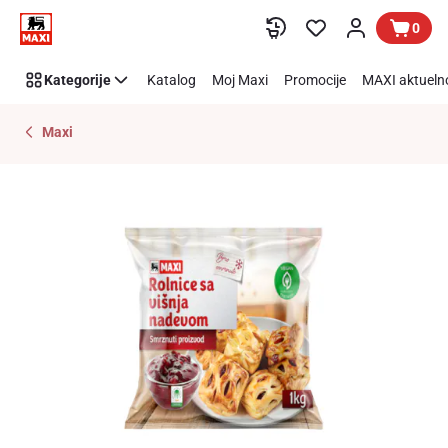
Preskoči link
0
Kategorije
Katalog
Moj Maxi
Promocije
MAXI aktueln
Maxi