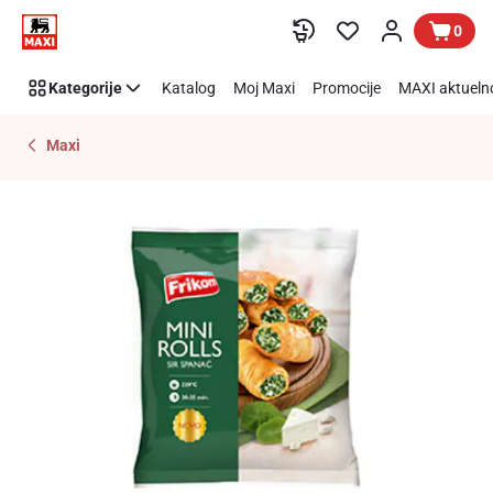
Preskoči link
0
Kategorije
Katalog
Moj Maxi
Promocije
MAXI aktueln
Maxi