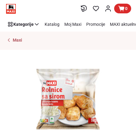
Preskoči link
0
Kategorije
Katalog
Moj Maxi
Promocije
MAXI aktueln
Maxi