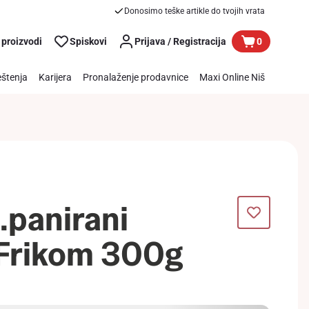
Donosimo teške artikle do tvojih vrata
 proizvodi
Spiskovi
Prijava / Registracija
0
štenja
Karijera
Pronalaženje prodavnice
Maxi Online Niš
p.panirani
Frikom 300g