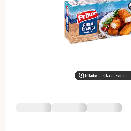
Kliknite na sliku za zumiranj