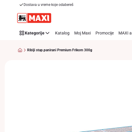
Dostava u vreme koje odabereš
Preskoči link
Kategorije
Katalog
Moj Maxi
Promocije
MAXI a
Riblji stap.panirani Premium Frikom 300g