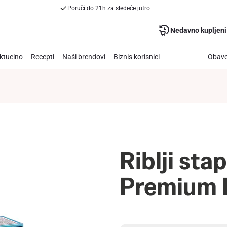
Poruči do 21h za sledeće jutro
Nedavno kupljeni
ktuelno
Recepti
Naši brendovi
Biznis korisnici
Obave
Riblji sta
Premium 