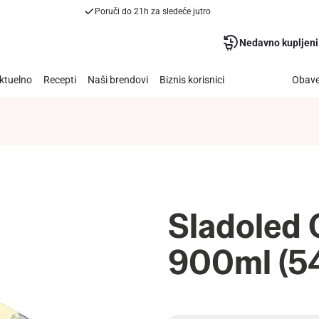
Poruči do 21h za sledeće jutro
Nedavno kupljeni
ktuelno
Recepti
Naši brendovi
Biznis korisnici
Obave
Sladoled 
900ml (5