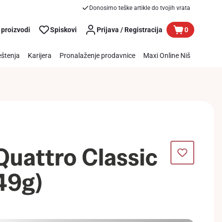
Donosimo teške artikle do tvojih vrata
 proizvodi
Spiskovi
Prijava / Registracija
0
štenja
Karijera
Pronalaženje prodavnice
Maxi Online Niš
Quattro Classic
49g)