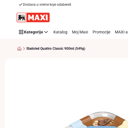
Dostava u vreme koje odabereš
Preskoči link
Kategorije
Katalog
Moj Maxi
Promocije
MAXI a
Sladoled Quattro Classic 900ml (549g)