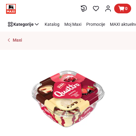
Preskoči link
0
Kategorije
Katalog
Moj Maxi
Promocije
MAXI aktueln
Maxi