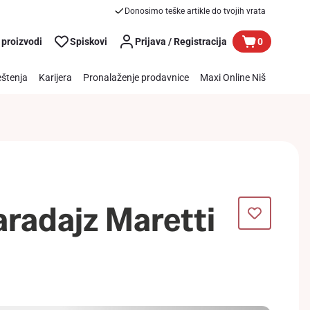
Donosimo teške artikle do tvojih vrata
 proizvodi
Spiskovi
Prijava / Registracija
0
štenja
Karijera
Pronalaženje prodavnice
Maxi Online Niš
radajz Maretti