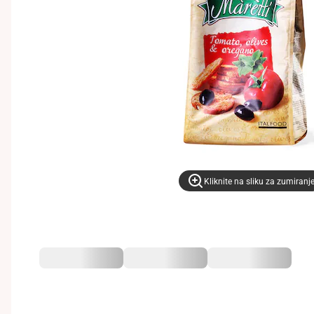
Kliknite na sliku za zumiranj