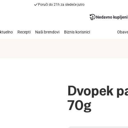
Poruči do 21h za sledeće jutro
Nedavno kupljeni
ktuelno
Recepti
Naši brendovi
Biznis korisnici
Obave
Dvopek pa
70g