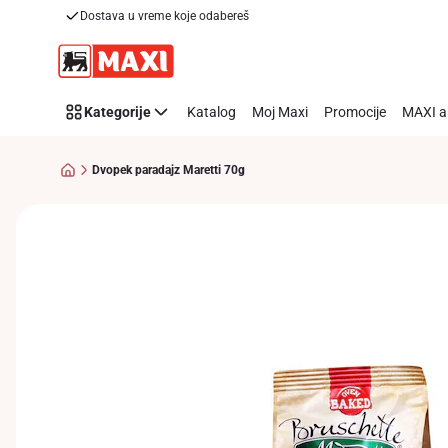
Dostava u vreme koje odabereš
Preskoči link
Kategorije
Katalog
Moj Maxi
Promocije
MAXI a
Dvopek paradajz Maretti 70g