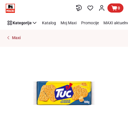
Preskoči link
0
Kategorije
Katalog
Moj Maxi
Promocije
MAXI aktueln
Maxi