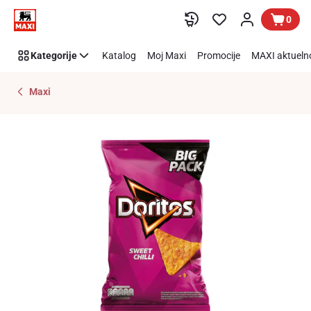
Preskoči link
0
Kategorije
Katalog
Moj Maxi
Promocije
MAXI aktueln
Maxi