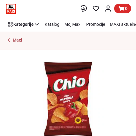
Preskoči link
0
Kategorije
Katalog
Moj Maxi
Promocije
MAXI aktueln
Maxi