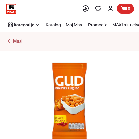
Preskoči link
0
Kategorije
Katalog
Moj Maxi
Promocije
MAXI aktueln
Maxi