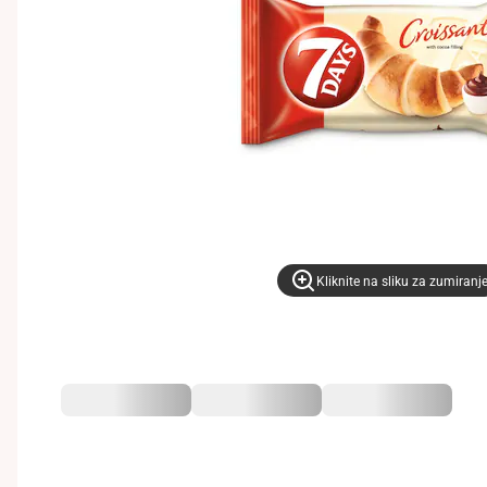
Kliknite na sliku za zumiranj