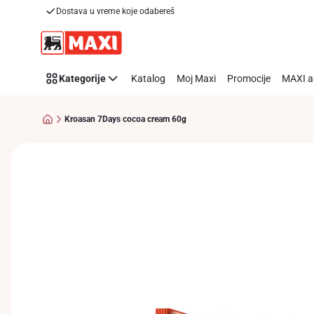
Dostava u vreme koje odabereš
Preskoči link
Kategorije
Katalog
Moj Maxi
Promocije
MAXI a
Kroasan 7Days cocoa cream 60g