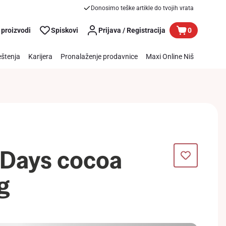
Donosimo teške artikle do tvojih vrata
 proizvodi
Spiskovi
Prijava / Registracija
0
štenja
Karijera
Pronalaženje prodavnice
Maxi Online Niš
7Days cocoa
g