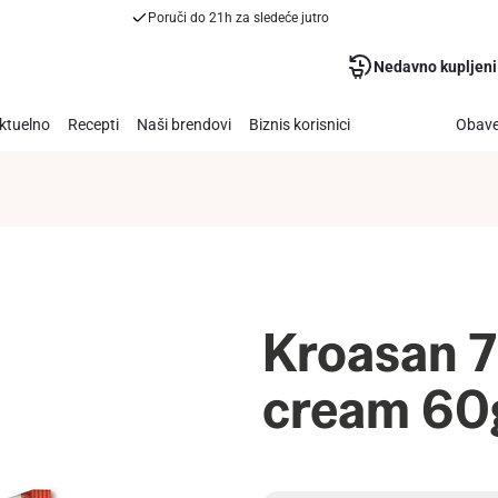
Poruči do 21h za sledeće jutro
Nedavno kupljeni
ktuelno
Recepti
Naši brendovi
Biznis korisnici
Obave
Kroasan 
cream 60