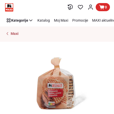
Preskoči link
0
Kategorije
Katalog
Moj Maxi
Promocije
MAXI aktueln
Maxi