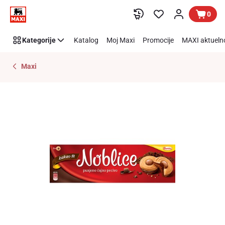
Preskoči link
0
Kategorije
Katalog
Moj Maxi
Promocije
MAXI aktueln
Maxi