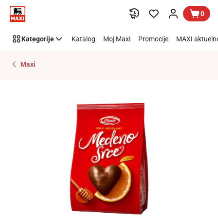
Preskoči link
0
Kategorije
Katalog
Moj Maxi
Promocije
MAXI aktueln
Maxi