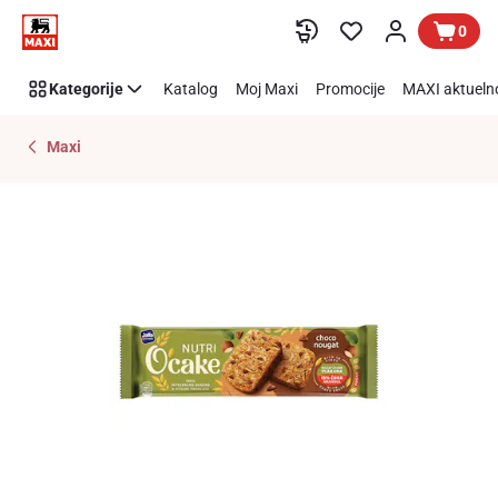
Preskoči link
0
Kategorije
Katalog
Moj Maxi
Promocije
MAXI aktueln
Maxi