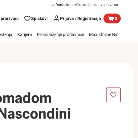
Donosimo teške artikle do tvojih vrata
 proizvodi
Spiskovi
Prijava / Registracija
0
štenja
Karijera
Pronalaženje prodavnice
Maxi Online Niš
komadom
Nascondini