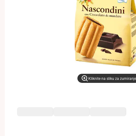
Kliknite na sliku za zumiranj