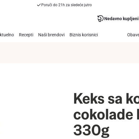
Poruči do 21h za sledeće jutro
Nedavno kupljeni
ktuelno
Recepti
Naši brendovi
Biznis korisnici
Obave
Keks sa 
cokolade 
330g