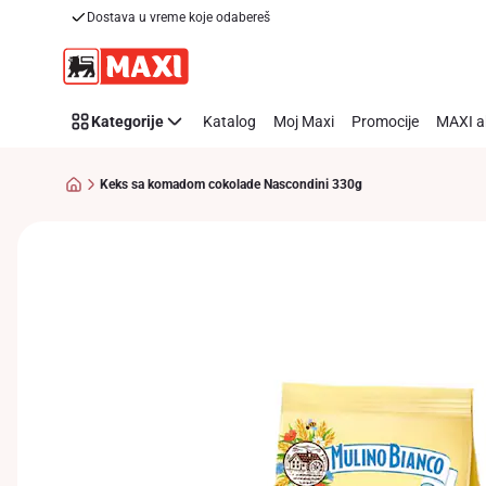
Dostava u vreme koje odabereš
Preskoči link
Kategorije
Katalog
Moj Maxi
Promocije
MAXI a
Keks sa komadom cokolade Nascondini 330g