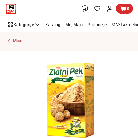
Preskoči link
0
Kategorije
Katalog
Moj Maxi
Promocije
MAXI aktueln
Maxi