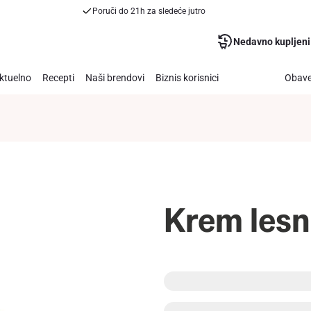
Poruči do 21h za sledeće jutro
Nedavno kupljeni
ktuelno
Recepti
Naši brendovi
Biznis korisnici
Obave
Krem lesn