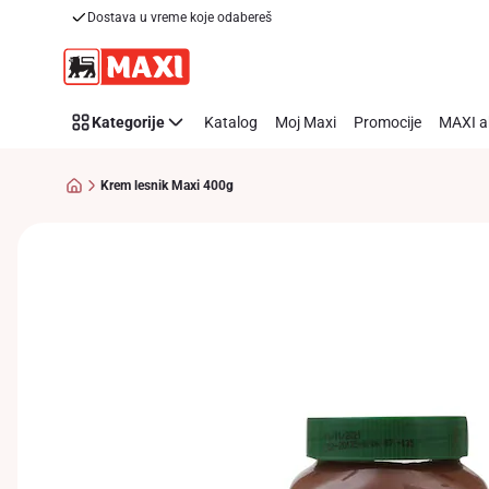
Dostava u vreme koje odabereš
Preskoči link
Kategorije
Katalog
Moj Maxi
Promocije
MAXI a
Krem lesnik Maxi 400g