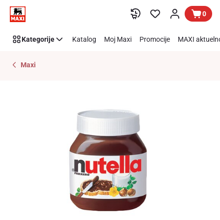
Preskoči link
0
Kategorije
Katalog
Moj Maxi
Promocije
MAXI aktueln
Maxi