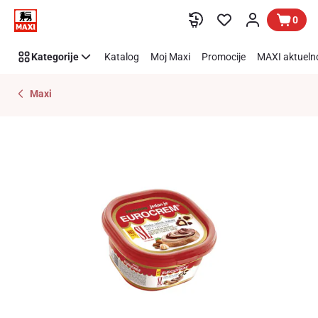
Preskoči link
0
Kategorije
Katalog
Moj Maxi
Promocije
MAXI aktueln
Maxi