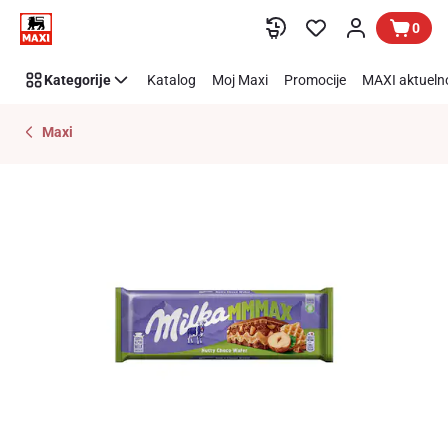
Preskoči link
0
Kategorije
Katalog
Moj Maxi
Promocije
MAXI aktueln
Maxi