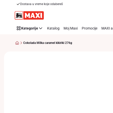
Dostava u vreme koje odabereš
Preskoči link
Kategorije
Katalog
Moj Maxi
Promocije
MAXI a
Cokolada Milka caramel kikiriki 276g