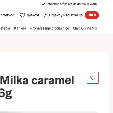
Donosimo teške artikle do tvojih vrata
 proizvodi
Spiskovi
Prijava / Registracija
0
štenja
Karijera
Pronalaženje prodavnice
Maxi Online Niš
Milka caramel
76g