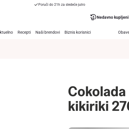
Poruči do 21h za sledeće jutro
Nedavno kupljeni
ktuelno
Recepti
Naši brendovi
Biznis korisnici
Obave
Cokolada 
kikiriki 2