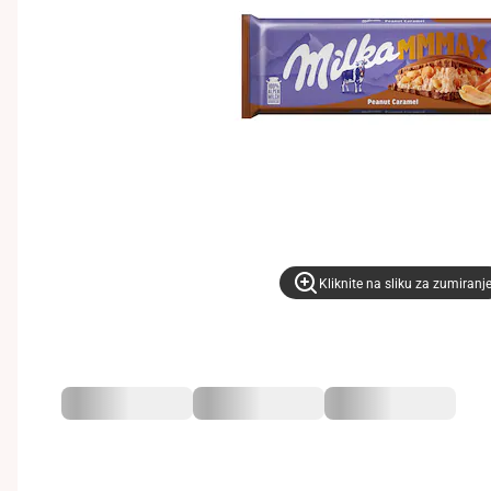
Kliknite na sliku za zumiranj